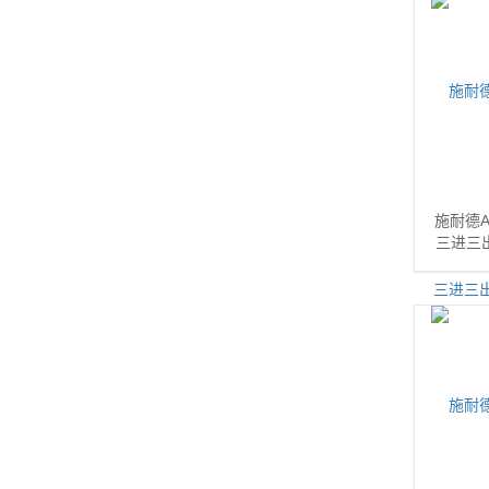
施耐德A
三进三出