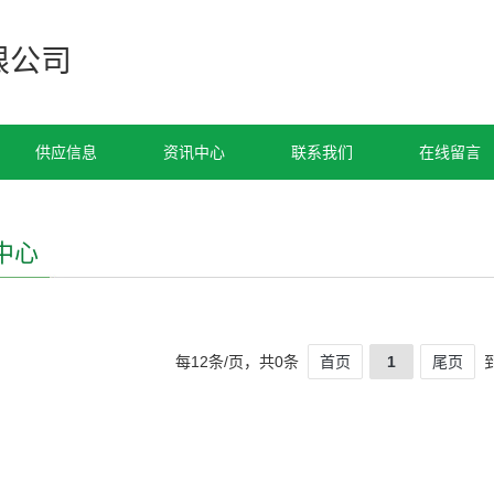
限公司
供应信息
资讯中心
联系我们
在线留言
中心
每12条/页，共0条
首页
1
尾页