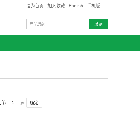
设为首页
加入收藏
English
手机版
搜 索
到第
页
确定