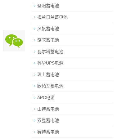
圣阳蓄电池
梅兰日兰蓄电池
风帆蓄电池
骆驼蓄电池
瓦尔塔蓄电池
科华UPS电源
理士蓄电池
欧帕瓦蓄电池
APC电源
山特蓄电池
双登蓄电池
赛特蓄电池