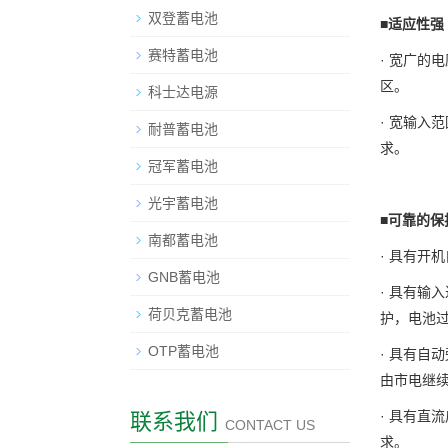
双登蓄电池
■
适应性强
赛特蓄电池
· 宽广的
区。
科士达电源
· 宽输入
耐普蓄电池
求。
冠军蓄电池
光宇蓄电池
■
可靠的保
南都蓄电池
· 具有开
GNB蓄电池
· 具有输
荷贝克蓄电池
护，电池
OTP蓄电池
· 具有自
由市电继
· 具有直
联系我们
CONTACT US
求。