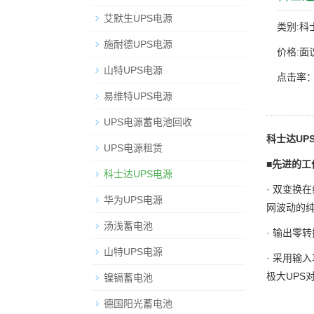
艾默生UPS电源
类别:科
施耐德UPS电源
价格:面
山特UPS电源
点击率：
易维特UPS电源
UPS电源蓄电池回收
科士达UPS
UPS电源租赁
■
先进的工
科士达UPS电源
· 双变换
华为UPS电源
网波动的
汤浅蓄电池
· 输出零
山特UPS电源
· 采用输
极大UPS
镍镉蓄电池
德国阳光蓄电池