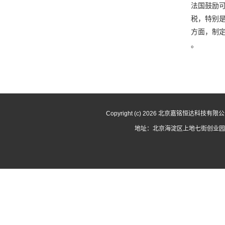
法国鼓励
税，特别是
方面，制
。
Copyright (c) 2026 北京嘉铭恒达科技有
地址：北京海淀区上地七街创业园A座 电