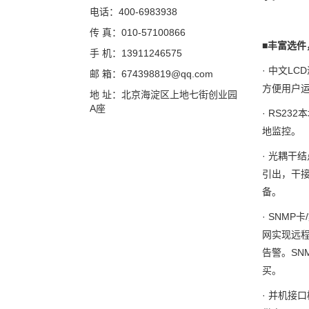
电话：400-6983938
传 真：010-57100866
■
丰富选件
手 机：13911246575
· 中文L
邮 箱：674398819@qq.com
方便用户
地 址：北京海淀区上地七街创业园
A座
· RS2
地监控。
· 光耦干
引出，干
备。
· SNM
网实现远
告警。SN
买。
· 并机接