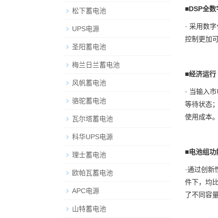
■
DSP
全数
松下蓄电池
· 采用数
UPS电源
控制更加
圣阳蓄电池
梅兰日兰蓄电池
■
经济运行
风帆蓄电池
· 当输入
骆驼蓄电池
等待状态
使用成本
瓦尔塔蓄电池
科华UPS电源
■
电池组功
理士蓄电池
·通过创
欧帕瓦蓄电池
件下，均
APC电源
了不同容
山特蓄电池