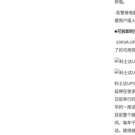
供电。
·告警继电
便用户接
■
可拆卸的
·10KV
了的可用
科士达UP
延伸在很
日前举行的
华的一席
目前整个
间，每年千
动，碳排